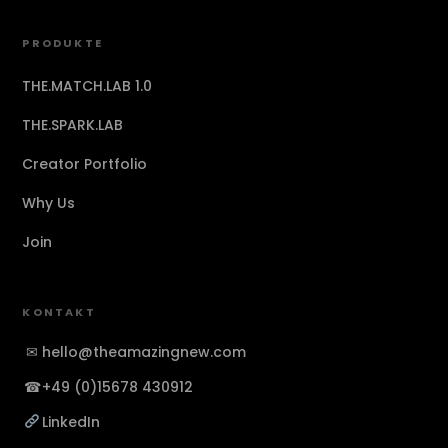
PRODUKTE
THE.MATCH.LAB 1.0
THE.SPARK.LAB
Creator Portfolio
Why Us
Join
KONTAKT
✉
hello@theamazingnew.com
☎
+49 (0)15678 430912
LinkedIn