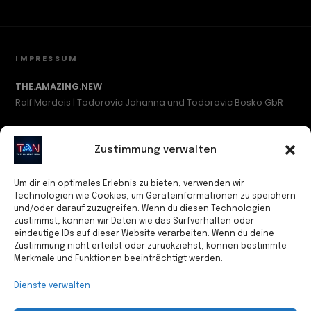
IMPRESSUM
THE.AMAZING.NEW
Ralf Mardeis | Todorovic Johanna und Todorovic Bosko GbR
c/o SCHUTZADRESSE.COM #548
Waidmannsluster Damm 1
Zustimmung verwalten
13507 Berlin
Deutschland
Um dir ein optimales Erlebnis zu bieten, verwenden wir
Technologien wie Cookies, um Geräteinformationen zu speichern
und/oder darauf zuzugreifen. Wenn du diesen Technologien
Kontakt
zustimmst, können wir Daten wie das Surfverhalten oder
Tel: +49 (0)15678 430912
eindeutige IDs auf dieser Website verarbeiten. Wenn du deine
E-Mail: info@theamazingnew.com
Zustimmung nicht erteilst oder zurückziehst, können bestimmte
Merkmale und Funktionen beeinträchtigt werden.
Inhaltlich Verantwortlicher
Dienste verwalten
Bosko Todorovic