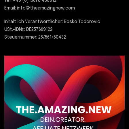
Tel: +49 (0)15678 430912
Email: info@theamazingnew.com
Inhaltlich Verantwortlicher: Bosko Todorovic
USt.-IDNr.: DE257669122
Steuernummer: 25/561/60432