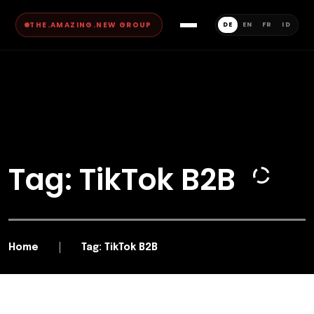
THE.AMAZING.NEW GROUP
DE
EN
FR
ID
Tag: TikTok B2B
Home
Tag: TikTok B2B