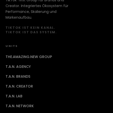
TikTok-first Group für Brands und
Creator. Integriertes Ökosystem für
Performance, Skalierung und
Markenaufbau.
TIKTOK IST KEIN KANAL.
TIKTOK IST DAS SYSTEM.
UNITS
THE.AMAZING.NEW GROUP
T.A.N. AGENCY
T.A.N. BRANDS
T.A.N. CREATOR
T.A.N. LAB
T.A.N. NETWORK