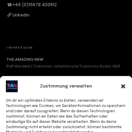
☎
+49 (0)15678 430912
LinkedIn
IMPRESSUM
THE.AMAZING.NEW
Ralf Mardeis | Todorovic Johanna und Todorovic Bosko GbR
c/o SCHUTZADRESSE.COM #548
Waidmannsluster Damm 1
Zustimmung verwalten
13507 Berlin
Deutschland
Um dir ein optimales Erlebnis zu bieten, verwenden wir
Technologien wie Cookies, um Geräteinformationen zu speichern
und/oder darauf zuzugreifen. Wenn du diesen Technologien
Kontakt
zustimmst, können wir Daten wie das Surfverhalten oder
Tel: +49 (0)15678 430912
eindeutige IDs auf dieser Website verarbeiten. Wenn du deine
E-Mail: info@theamazingnew.com
Zustimmung nicht erteilst oder zurückziehst, können bestimmte