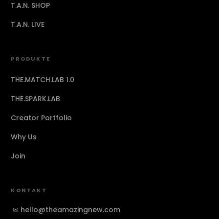
T.A.N. SHOP
T.A.N. LIVE
PRODUKTE
THE.MATCH.LAB 1.0
THE.SPARK.LAB
Creator Portfolio
Why Us
Join
KONTAKT
✉
hello@theamazingnew.com