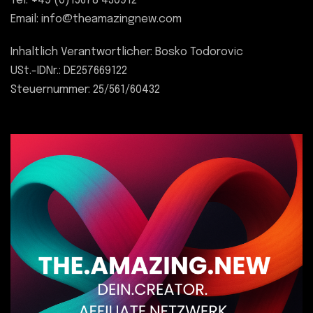
Tel: +49 (0)15678 430912
Email: info@theamazingnew.com
Inhaltlich Verantwortlicher: Bosko Todorovic
USt.-IDNr.: DE257669122
Steuernummer: 25/561/60432