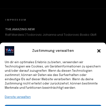
IMPRESSUM
THE.AMAZING.NEW
Ralf Mardeis | Todorovic Johanna und Todorovic Bosko GbR
c/o SCHUTZADRESSE.COM #548
Waidmannsluster Damm 1
Zustimmung verwalten
13507 Berlin
Deutschland
Um dir ein optimales Erlebnis zu bieten, verwenden wir
Technologien wie Cookies, um Geräteinformationen zu speichern
und/oder darauf zuzugreifen. Wenn du diesen Technologien
Kontakt
zustimmst, können wir Daten wie das Surfverhalten oder
Tel: +49 (0)15678 430912
eindeutige IDs auf dieser Website verarbeiten. Wenn du deine
E-Mail: info@theamazingnew.com
Zustimmung nicht erteilst oder zurückziehst, können bestimmte
Merkmale und Funktionen beeinträchtigt werden.
Inhaltlich Verantwortlicher
Dienste verwalten
Bosko Todorovic