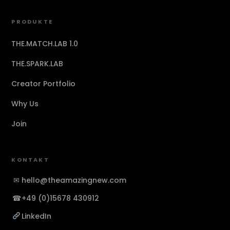
PRODUKTE
THE.MATCH.LAB 1.0
THE.SPARK.LAB
Creator Portfolio
Why Us
Join
KONTAKT
✉
hello@theamazingnew.com
☎
+49 (0)15678 430912
LinkedIn