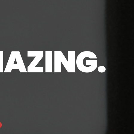
AZING.
.