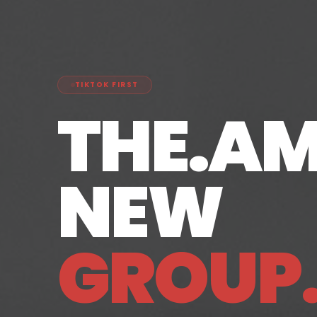
TIKTOK FIRST
THE.AM
NEW
GROUP