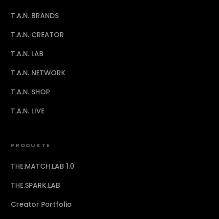
T.A.N. BRANDS
T.A.N. CREATOR
T.A.N. LAB
T.A.N. NETWORK
T.A.N. SHOP
T.A.N. LIVE
PRODUKTE
THE.MATCH.LAB 1.0
THE.SPARK.LAB
Creator Portfolio