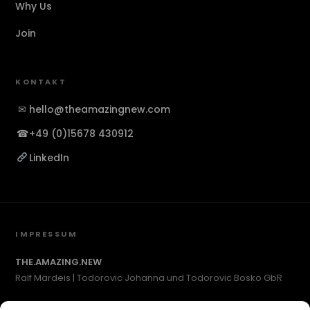
Why Us
Join
KONTAKT
✉
hello@theamazingnew.com
☎
+49 (0)15678 430912
LinkedIn
IMPRESSUM
THE.AMAZING.NEW
Ralf Mardeis | Todorovic Johanna und Todorovic Bosko GbR
c/o SCHUTZADRESSE.COM #548