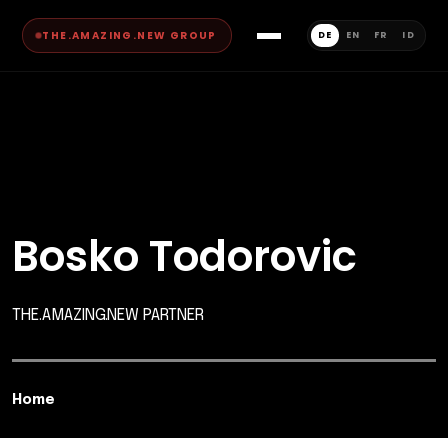
THE.AMAZING.NEW GROUP
DE
EN
FR
ID
Bosko Todorovic
THE.AMAZING.NEW PARTNER
Home