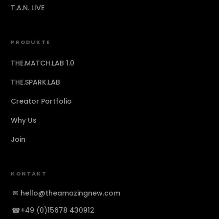
T.A.N. LIVE
PRODUKTE
THE.MATCH.LAB 1.0
THE.SPARK.LAB
Creator Portfolio
Why Us
Join
KONTAKT
✉
hello@theamazingnew.com
☎
+49 (0)15678 430912