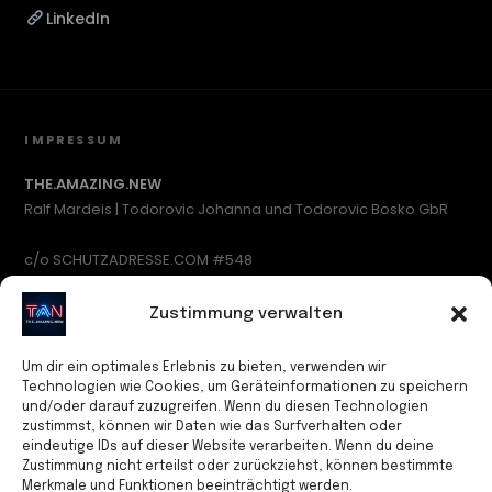
LinkedIn
IMPRESSUM
THE.AMAZING.NEW
Ralf Mardeis | Todorovic Johanna und Todorovic Bosko GbR
c/o SCHUTZADRESSE.COM #548
Waidmannsluster Damm 1
13507 Berlin
Zustimmung verwalten
Deutschland
Um dir ein optimales Erlebnis zu bieten, verwenden wir
Kontakt
Technologien wie Cookies, um Geräteinformationen zu speichern
und/oder darauf zuzugreifen. Wenn du diesen Technologien
Tel: +49 (0)15678 430912
zustimmst, können wir Daten wie das Surfverhalten oder
E-Mail: info@theamazingnew.com
eindeutige IDs auf dieser Website verarbeiten. Wenn du deine
Zustimmung nicht erteilst oder zurückziehst, können bestimmte
Inhaltlich Verantwortlicher
Merkmale und Funktionen beeinträchtigt werden.