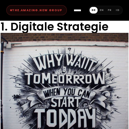
THE.AMAZING.NEW GROUP
DE
EN
FR
ID
1. Digitale Strategie