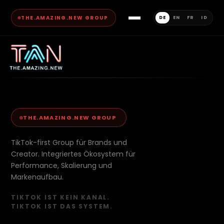
THE.AMAZING.NEW GROUP
DE
EN
FR
ID
THE.AMAZING.NEW GROUP
TikTok-first Group für Brands und
Creator. Integriertes Ökosystem für
Performance, Skalierung und
Markenaufbau.
TIKTOK IST KEIN KANAL.
TIKTOK IST DAS SYSTEM.