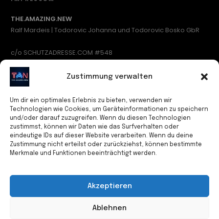
THE.AMAZING.NEW
Ralf Mardeis | Todorovic Johanna und Todorovic Bosko GbR
c/o SCHUTZADRESSE.COM #548
Waidmannsluster Damm 1
13507 Berlin
Zustimmung verwalten
Deutschland
Um dir ein optimales Erlebnis zu bieten, verwenden wir
Kontakt
Technologien wie Cookies, um Geräteinformationen zu speichern
und/oder darauf zuzugreifen. Wenn du diesen Technologien
Tel: +49 (0)15678 430912
zustimmst, können wir Daten wie das Surfverhalten oder
E-Mail: info@theamazingnew.com
eindeutige IDs auf dieser Website verarbeiten. Wenn du deine
Zustimmung nicht erteilst oder zurückziehst, können bestimmte
Inhaltlich Verantwortlicher
Merkmale und Funktionen beeinträchtigt werden.
Bosko Todorovic
Akzeptieren
USt.-IDNr.: DE257669122
Steuernummer: 25/561/60432
Ablehnen