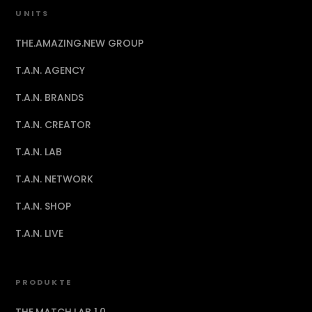
UNITS
THE.AMAZING.NEW GROUP
T.A.N. AGENCY
T.A.N. BRANDS
T.A.N. CREATOR
T.A.N. LAB
T.A.N. NETWORK
T.A.N. SHOP
T.A.N. LIVE
PRODUKTE