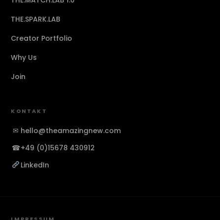
THE.MATCH.LAB 1.0
THE.SPARK.LAB
Creator Portfolio
Why Us
Join
KONTAKT
✉
hello@theamazingnew.com
☎
+49 (0)15678 430912
LinkedIn
IMPRESSUM