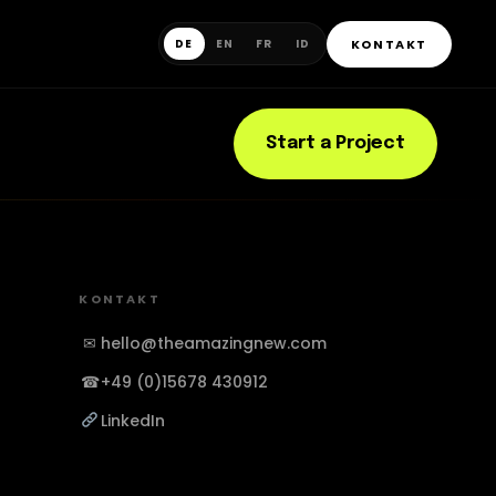
KONTAKT
DE
EN
FR
ID
g
Start a Project
KONTAKT
✉
hello@theamazingnew.com
☎
+49 (0)15678 430912
LinkedIn