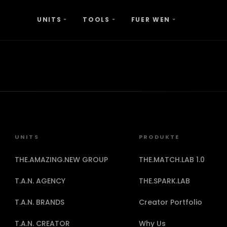
UNITS
TOOLS
FUER WEN
.News
Kontakt
FAQ
Datenschutzerklärun
Creative.Agentur
UNITS
PRODUKTE
THE.AMAZING.NEW GROUP
THE.MATCH.LAB 1.0
T.A.N. AGENCY
THE.SPARK.LAB
T.A.N. BRANDS
Creator Portfolio
T.A.N. CREATOR
Why Us