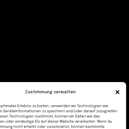
Zustimmung verwalten
ltlich Verantwortlicher
o Todorovic
 optimales Erlebnis zu bieten, verwenden wir Technologien wie
m Geräteinformationen zu speichern und/oder darauf zuzugreifen.
-IDNr.: DE257669122
esen Technologien zustimmst, können wir Daten wie das
ten oder eindeutige IDs auf dieser Website verarbeiten. Wenn du
uernummer: 25/561/60432
immung nicht erteilst oder zurückziehst, können bestimmte