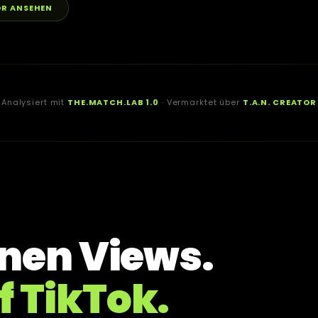
OR ANSEHEN
Analysiert mit
THE.MATCH.LAB 1.0
· Vermarktet über
T.A.N. CREATOR
onen Views.
f TikTok.