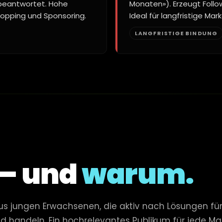
 beantwortet. Hohe
Monaten»). Erzeugt Foll
Shopping und Sponsoring.
Ideal für langfristige Ma
LANGFRISTIGE BINDUNG
 – und
warum.
 jungen Erwachsenen, die aktiv nach Lösungen für ih
nd handeln. Ein hochrelevantes Publikum für jede M