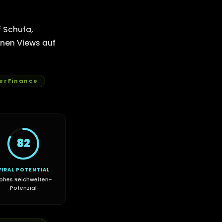
 Schufa,
ionen Views auf
rFinance
82
VIRAL POTENTIAL
ohes Reichweiten-
Potenzial