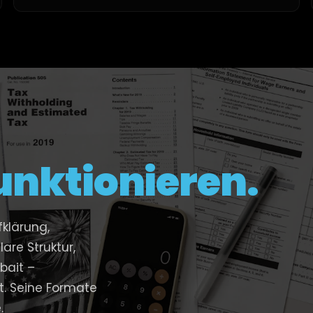
unktionieren.
fklärung,
are Struktur,
bait –
t. Seine Formate
.