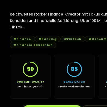
Reichweitenstarker Finance-Creator mit Fokus auf
Schulden und finanzielle Aufklärung. Über 100 Mill
TikTok.
#Finance
#Banking
#FinTech
#Consume
#FinancialEducation
90
85
CONTENT QUALITY
BRAND MATCH
Sehr hohe Qualität
Starke Markenkoherenz
H