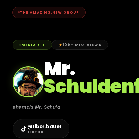
THE.AMAZING.NEW GROUP
MEDIA KIT
100+ MIO. VIEWS
Mr.
Schuldenf
ehemals Mr. Schufa
@tibor.bauer
TIKTOK