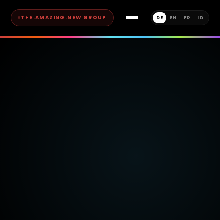
THE.AMAZING.NEW GROUP
DE
EN
FR
ID